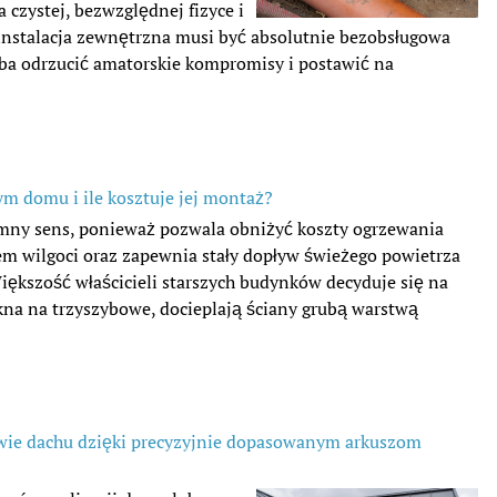
a czystej, bezwzględnej fizyce i
instalacja zewnętrzna musi być absolutnie bezobsługowa
trzeba odrzucić amatorskie kompromisy i postawić na
ym domu i ile kosztuje jej montaż?
mny sens, ponieważ pozwala obniżyć koszty ogrzewania
em wilgoci oraz zapewnia stały dopływ świeżego powietrza
iększość właścicieli starszych budynków decyduje się na
na na trzyszybowe, docieplają ściany grubą warstwą
owie dachu dzięki precyzyjnie dopasowanym arkuszom