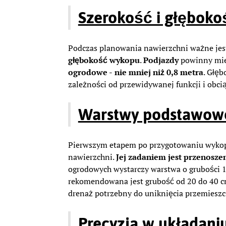
Szerokość i głęboko
Podczas planowania nawierzchni ważne jes
głębokość wykopu
.
Podjazdy
powinny mie
ogrodowe
-
nie mniej niż 0,8 metra
. Głę
zależności od przewidywanej funkcji i obci
Warstwy podstawowe
Pierwszym etapem po przygotowaniu wykop
nawierzchni.
Jej zadaniem jest przenosze
ogrodowych wystarczy warstwa o grubości
rekomendowana jest grubość od 20 do 40 cm
drenaż potrzebny do uniknięcia przemiesz
Precyzja w układan