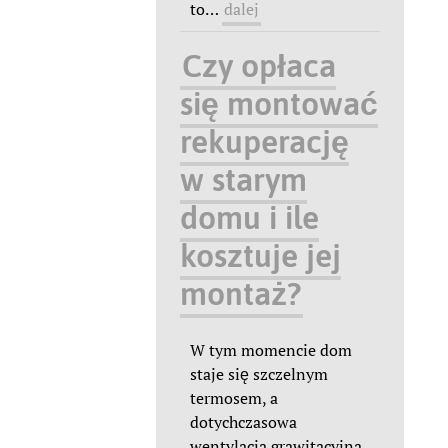
to
…
dalej
Czy opłaca
się montować
rekuperację
w starym
domu i ile
kosztuje jej
montaż?
W tym momencie dom
staje się szczelnym
termosem, a
dotychczasowa
wentylacja grawitacyjna