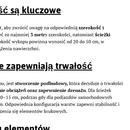
ść są kluczowe
t, aby zwrócić uwagę na odpowiednią
szerokość i
ć co najmniej
3 metr
y szerokości, natomiast
ścieżki
bokość wykopu powinna wynosić od 20 do 50 cm, w
ążenia nawierzchni.
 zapewniają trwałość
u, jest
stworzenie podbudowy,
która decyduje o trwałości
nie obciążeń oraz zapewnienie drenażu
. Dla ścieżek
 10–15 cm, podczas gdy dla podjazdów samochodowych
. Odpowiednia konfiguracja warstw zapewni stabilność i
czenia się elementów brukowych.
iu elementów