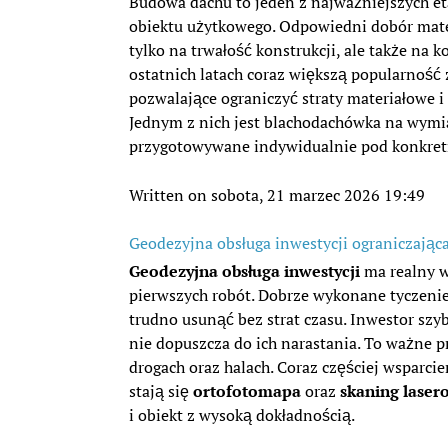
Budowa dachu to jeden z najważniejszych et
obiektu użytkowego. Odpowiedni dobór mat
tylko na trwałość konstrukcji, ale także na ko
ostatnich latach coraz większą popularność
pozwalające ograniczyć straty materiałowe i 
Jednym z nich jest blachodachówka na wymiar
przygotowywane indywidualnie pod konkretn
Written on sobota, 21 marzec 2026 19:49
Geodezyjna obsługa inwestycji ograniczają
Geodezyjna obsługa inwestycji
ma realny w
pierwszych robót. Dobrze wykonane tyczenie 
trudno usunąć bez strat czasu. Inwestor szy
nie dopuszcza do ich narastania. To ważne p
drogach oraz halach. Coraz częściej wsparc
stają się
ortofotomapa
oraz
skaning laser
i obiekt z wysoką dokładnością.