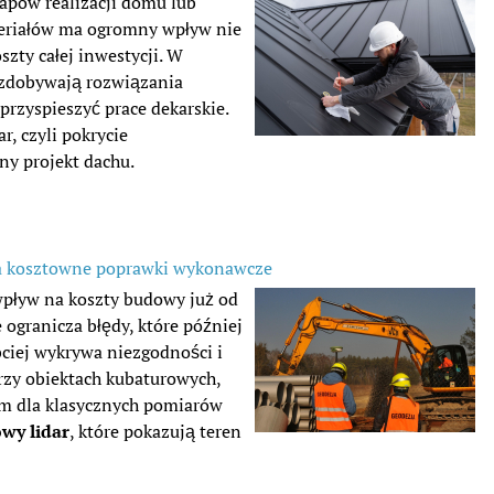
apów realizacji domu lub
eriałów ma ogromny wpływ nie
szty całej inwestycji. W
 zdobywają rozwiązania
przyspieszyć prace dekarskie.
, czyli pokrycie
y projekt dachu.
ca kosztowne poprawki wykonawcze
pływ na koszty budowy już od
ogranicza błędy, które później
bciej wykrywa niezgodności i
rzy obiektach kubaturowych,
iem dla klasycznych pomiarów
owy lidar
, które pokazują teren