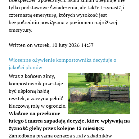
Ubezpieczeń Społecznych. Skala zmian obejmuje nie
tylko podstawowe świadczenia, ale także trzynastą i
czternastą emeryturę, których wysokość jest
bezpośrednio powiązana z poziomem najniższej
emerytury.
Written on wtorek, 10 luty 2026 14:57
Wiosenne ożywienie kompostownika decyduje o
jakości plonów
Wraz z końcem zimy,
kompostownik przestaje
być uśpioną hałdą
resztek, a zaczyna pełnić
kluczową rolę w ogrodzie.
Właśnie na przełomie
lutego i marca zapadają decyzje, które wpływają na
żyzność gleby przez kolejne 12 miesięcy.
Zaniedbana pryzma oznacza straty składników