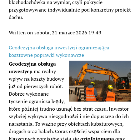
blachodachówka na wymiar, czyli pokrycie
przygotowywane indywidualnie pod konkretny projekt
dachu.
Written on sobota, 21 marzec 2026 19:49
Geodezyjna obsługa inwestycji ograniczająca
kosztowne poprawki wykonawcze
Geodezyjna obsługa
inwestycji
ma realny
wpływ na koszty budowy
już od pierwszych robót.
Dobrze wykonane
tyczenie ogranicza błędy,
które później trudno usunąć bez strat czasu. Inwestor
szybciej wykrywa niezgodności i nie dopuszcza do ich
narastania. To ważne przy obiektach kubaturowych,
drogach oraz halach. Coraz częściej wsparciem dla
klasycznych pomiarów stają się
ortofotomapa
oraz