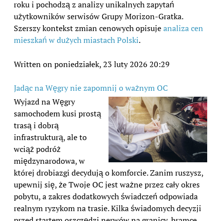
roku i pochodzą z analizy unikalnych zapytań
użytkowników serwisów Grupy Morizon-Gratka.
Szerszy kontekst zmian cenowych opisuje
analiza cen
mieszkań w dużych miastach Polski
.
Written on poniedziałek, 23 luty 2026 20:29
Jadąc na Węgry nie zapomnij o ważnym OC
Wyjazd na Węgry
samochodem kusi prostą
trasą i dobrą
infrastrukturą, ale to
wciąż podróż
międzynarodowa, w
której drobiazgi decydują o komforcie. Zanim ruszysz,
upewnij się, że Twoje OC jest ważne przez cały okres
pobytu, a zakres dodatkowych świadczeń odpowiada
realnym ryzykom na trasie. Kilka świadomych decyzji
przed startem oszczędzi nerwów na granicy, bramce