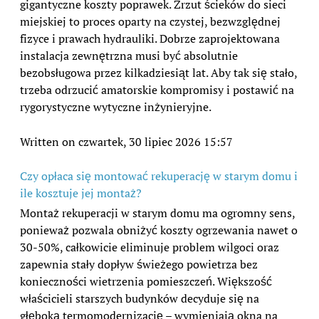
gigantyczne koszty poprawek. Zrzut ścieków do sieci
miejskiej to proces oparty na czystej, bezwzględnej
fizyce i prawach hydrauliki. Dobrze zaprojektowana
instalacja zewnętrzna musi być absolutnie
bezobsługowa przez kilkadziesiąt lat. Aby tak się stało,
trzeba odrzucić amatorskie kompromisy i postawić na
rygorystyczne wytyczne inżynieryjne.
Written on czwartek, 30 lipiec 2026 15:57
Czy opłaca się montować rekuperację w starym domu i
ile kosztuje jej montaż?
Montaż rekuperacji w starym domu ma ogromny sens,
ponieważ pozwala obniżyć koszty ogrzewania nawet o
30-50%, całkowicie eliminuje problem wilgoci oraz
zapewnia stały dopływ świeżego powietrza bez
konieczności wietrzenia pomieszczeń. Większość
właścicieli starszych budynków decyduje się na
głęboką termomodernizację – wymieniają okna na