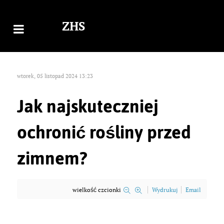
ZHS
wtorek, 05 listopad 2024 13:23
Jak najskuteczniej
ochronić rośliny przed
zimnem?
wielkość czcionki
Wydrukuj
Email