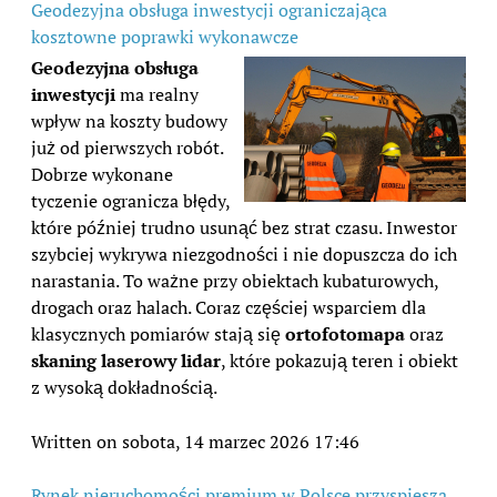
Geodezyjna obsługa inwestycji ograniczająca
kosztowne poprawki wykonawcze
Geodezyjna obsługa
inwestycji
ma realny
wpływ na koszty budowy
już od pierwszych robót.
Dobrze wykonane
tyczenie ogranicza błędy,
które później trudno usunąć bez strat czasu. Inwestor
szybciej wykrywa niezgodności i nie dopuszcza do ich
narastania. To ważne przy obiektach kubaturowych,
drogach oraz halach. Coraz częściej wsparciem dla
klasycznych pomiarów stają się
ortofotomapa
oraz
skaning laserowy lidar
, które pokazują teren i obiekt
z wysoką dokładnością.
Written on sobota, 14 marzec 2026 17:46
Rynek nieruchomości premium w Polsce przyspiesza