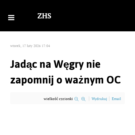
ZHS
wtorek, 17 luty 2026 17:04
Jadąc na Węgry nie
zapomnij o ważnym OC
wielkość czcionki
Wydrukuj
Email