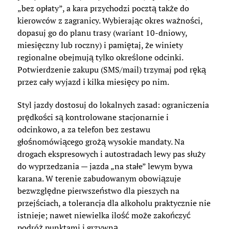
„bez opłaty”, a kara przychodzi pocztą także do
kierowców z zagranicy. Wybierając okres ważności,
dopasuj go do planu trasy (wariant 10-dniowy,
miesięczny lub roczny) i pamiętaj, że winiety
regionalne obejmują tylko określone odcinki.
Potwierdzenie zakupu (SMS/mail) trzymaj pod ręką
przez cały wyjazd i kilka miesięcy po nim.
Styl jazdy dostosuj do lokalnych zasad: ograniczenia
prędkości są kontrolowane stacjonarnie i
odcinkowo, a za telefon bez zestawu
głośnomówiącego grożą wysokie mandaty. Na
drogach ekspresowych i autostradach lewy pas służy
do wyprzedzania — jazda „na stałe” lewym bywa
karana. W terenie zabudowanym obowiązuje
bezwzględne pierwszeństwo dla pieszych na
przejściach, a tolerancja dla alkoholu praktycznie nie
istnieje; nawet niewielka ilość może zakończyć
podróż punktami i grzywną.