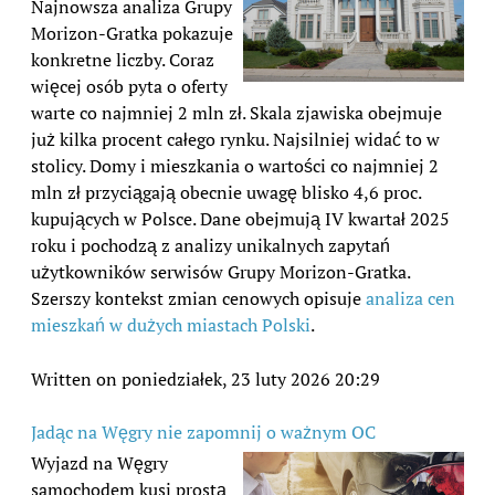
Najnowsza analiza Grupy
Morizon-Gratka pokazuje
konkretne liczby. Coraz
więcej osób pyta o oferty
warte co najmniej 2 mln zł. Skala zjawiska obejmuje
już kilka procent całego rynku. Najsilniej widać to w
stolicy. Domy i mieszkania o wartości co najmniej 2
mln zł przyciągają obecnie uwagę blisko 4,6 proc.
kupujących w Polsce. Dane obejmują IV kwartał 2025
roku i pochodzą z analizy unikalnych zapytań
użytkowników serwisów Grupy Morizon-Gratka.
Szerszy kontekst zmian cenowych opisuje
analiza cen
mieszkań w dużych miastach Polski
.
Written on poniedziałek, 23 luty 2026 20:29
Jadąc na Węgry nie zapomnij o ważnym OC
Wyjazd na Węgry
samochodem kusi prostą