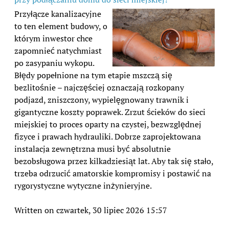
Przyłącze kanalizacyjne
to ten element budowy, o
którym inwestor chce
zapomnieć natychmiast
po zasypaniu wykopu.
Błędy popełnione na tym etapie mszczą się
bezlitośnie – najczęściej oznaczają rozkopany
podjazd, zniszczony, wypielęgnowany trawnik i
gigantyczne koszty poprawek. Zrzut ścieków do sieci
miejskiej to proces oparty na czystej, bezwzględnej
fizyce i prawach hydrauliki. Dobrze zaprojektowana
instalacja zewnętrzna musi być absolutnie
bezobsługowa przez kilkadziesiąt lat. Aby tak się stało,
trzeba odrzucić amatorskie kompromisy i postawić na
rygorystyczne wytyczne inżynieryjne.
Written on czwartek, 30 lipiec 2026 15:57