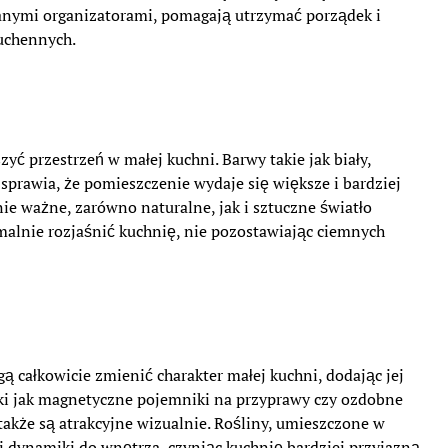
anymi organizatorami, pomagają utrzymać porządek i
uchennych.
yć przestrzeń w małej kuchni. Barwy takie jak biały,
o sprawia, że pomieszczenie wydaje się większe i bardziej
ie ważne, zarówno naturalne, jak i sztuczne światło
alnie rozjaśnić kuchnię, nie pozostawiając ciemnych
ą całkowicie zmienić charakter małej kuchni, dodając jej
ki jak magnetyczne pojemniki na przyprawy czy ozdobne
e także są atrakcyjne wizualnie. Rośliny, umieszczone w
 i dynamiki do wnętrza, czyniąc kuchnię bardziej przyjazną.