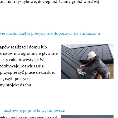
na na trzyszybowe, docieplają ściany grubą warstwą
owie dachu dzięki precyzyjnie dopasowanym arkuszom
apów realizacji domu lub
eriałów ma ogromny wpływ nie
szty całej inwestycji. W
 zdobywają rozwiązania
przyspieszyć prace dekarskie.
, czyli pokrycie
y projekt dachu.
ca kosztowne poprawki wykonawcze
pływ na koszty budowy już od