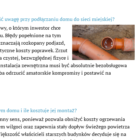
ić uwagę przy podłączaniu domu do sieci miejskiej?
owy, o którym inwestor chce
u. Błędy popełnione na tym
 oznaczają rozkopany podjazd,
tyczne koszty poprawek. Zrzut
a czystej, bezwzględnej fizyce i
instalacja zewnętrzna musi być absolutnie bezobsługowa
trzeba odrzucić amatorskie kompromisy i postawić na
ym domu i ile kosztuje jej montaż?
mny sens, ponieważ pozwala obniżyć koszty ogrzewania
em wilgoci oraz zapewnia stały dopływ świeżego powietrza
iększość właścicieli starszych budynków decyduje się na