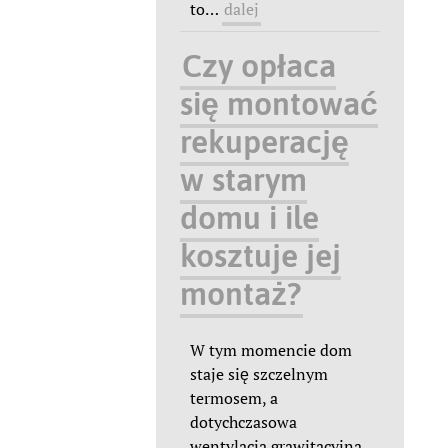
to
…
dalej
Czy opłaca
się montować
rekuperację
w starym
domu i ile
kosztuje jej
montaż?
W tym momencie dom
staje się szczelnym
termosem, a
dotychczasowa
wentylacja grawitacyjna