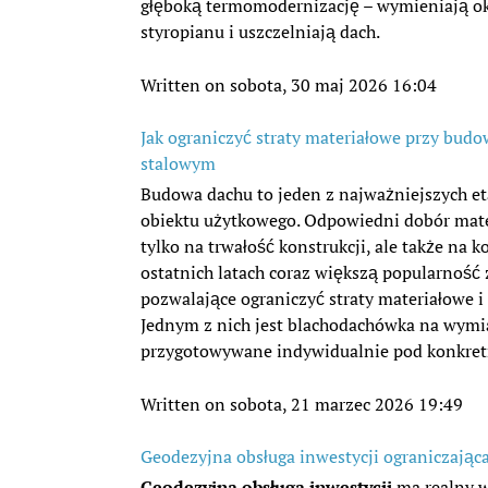
głęboką termomodernizację – wymieniają ok
styropianu i uszczelniają dach.
Written on sobota, 30 maj 2026 16:04
Jak ograniczyć straty materiałowe przy bud
stalowym
Budowa dachu to jeden z najważniejszych et
obiektu użytkowego. Odpowiedni dobór mat
tylko na trwałość konstrukcji, ale także na ko
ostatnich latach coraz większą popularność
pozwalające ograniczyć straty materiałowe i 
Jednym z nich jest blachodachówka na wymiar
przygotowywane indywidualnie pod konkretn
Written on sobota, 21 marzec 2026 19:49
Geodezyjna obsługa inwestycji ograniczają
Geodezyjna obsługa inwestycji
ma realny w