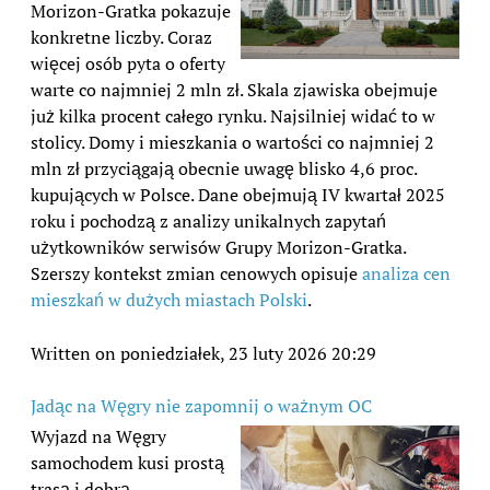
Morizon-Gratka pokazuje
konkretne liczby. Coraz
więcej osób pyta o oferty
warte co najmniej 2 mln zł. Skala zjawiska obejmuje
już kilka procent całego rynku. Najsilniej widać to w
stolicy. Domy i mieszkania o wartości co najmniej 2
mln zł przyciągają obecnie uwagę blisko 4,6 proc.
kupujących w Polsce. Dane obejmują IV kwartał 2025
roku i pochodzą z analizy unikalnych zapytań
użytkowników serwisów Grupy Morizon-Gratka.
Szerszy kontekst zmian cenowych opisuje
analiza cen
mieszkań w dużych miastach Polski
.
Written on poniedziałek, 23 luty 2026 20:29
Jadąc na Węgry nie zapomnij o ważnym OC
Wyjazd na Węgry
samochodem kusi prostą
trasą i dobrą