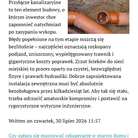
Przyłącze kanalizacyjne
to ten element budowy, o
którym inwestor chce
zapomnieć natychmiast
po zasypaniu wykopu.
Błędy popełnione na tym etapie mszczą się
bezlitośnie – najczęściej oznaczają rozkopany
podjazd, zniszczony, wypielęgnowany trawnik i
gigantyczne koszty poprawek. Zrzut ścieków do sieci
miejskiej to proces oparty na czystej, bezwzględnej
fizyce i prawach hydrauliki. Dobrze zaprojektowana
instalacja zewnętrzna musi być absolutnie
bezobsługowa przez kilkadziesiąt lat. Aby tak się stało,
trzeba odrzucić amatorskie kompromisy i postawić na
rygorystyczne wytyczne inżynieryjne.
Written on czwartek, 30 lipiec 2026 15:57
Czy opłaca się montować rekuperację w starym domu i