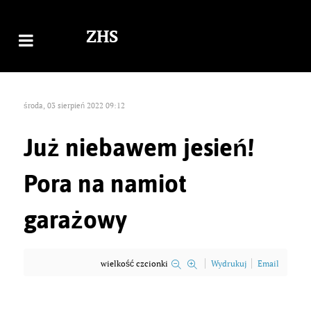
ZHS
środa, 03 sierpień 2022 09:12
Już niebawem jesień!
Pora na namiot
garażowy
wielkość czcionki
Wydrukuj
Email