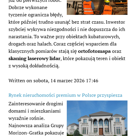
już od pierwszych robót.
Dobrze wykonane
tyczenie ogranicza błędy,
które później trudno usunąć bez strat czasu. Inwestor
szybciej wykrywa niezgodności i nie dopuszcza do ich
narastania. To ważne przy obiektach kubaturowych,
drogach oraz halach. Coraz częściej wsparciem dla
klasycznych pomiarów stają się
ortofotomapa
oraz
skaning laserowy lidar
, które pokazują teren i obiekt
z wysoką dokładnością.
Written on sobota, 14 marzec 2026 17:46
Rynek nieruchomości premium w Polsce przyspiesza
Zainteresowanie drogimi
domami i mieszkaniami
wyraźnie rośnie.
Najnowsza analiza Grupy
Morizon-Gratka pokazuje