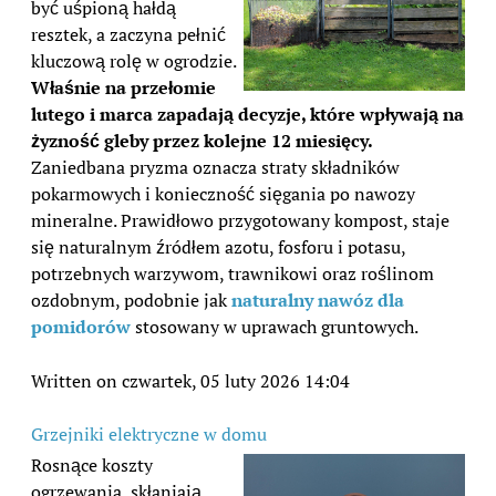
być uśpioną hałdą
resztek, a zaczyna pełnić
kluczową rolę w ogrodzie.
Właśnie na przełomie
lutego i marca zapadają decyzje, które wpływają na
żyzność gleby przez kolejne 12 miesięcy.
Zaniedbana pryzma oznacza straty składników
pokarmowych i konieczność sięgania po nawozy
mineralne. Prawidłowo przygotowany kompost, staje
się naturalnym źródłem azotu, fosforu i potasu,
potrzebnych warzywom, trawnikowi oraz roślinom
ozdobnym, podobnie jak
naturalny nawóz dla
pomidorów
stosowany w uprawach gruntowych.
Written on czwartek, 05 luty 2026 14:04
Grzejniki elektryczne w domu
Rosnące koszty
ogrzewania, skłaniają