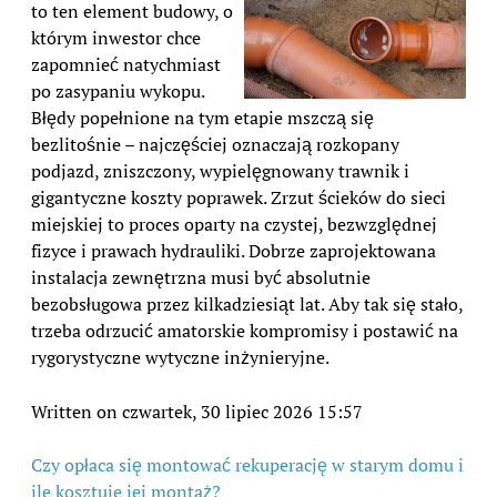
to ten element budowy, o
którym inwestor chce
zapomnieć natychmiast
po zasypaniu wykopu.
Błędy popełnione na tym etapie mszczą się
bezlitośnie – najczęściej oznaczają rozkopany
podjazd, zniszczony, wypielęgnowany trawnik i
gigantyczne koszty poprawek. Zrzut ścieków do sieci
miejskiej to proces oparty na czystej, bezwzględnej
fizyce i prawach hydrauliki. Dobrze zaprojektowana
instalacja zewnętrzna musi być absolutnie
bezobsługowa przez kilkadziesiąt lat. Aby tak się stało,
trzeba odrzucić amatorskie kompromisy i postawić na
rygorystyczne wytyczne inżynieryjne.
Written on czwartek, 30 lipiec 2026 15:57
Czy opłaca się montować rekuperację w starym domu i
ile kosztuje jej montaż?