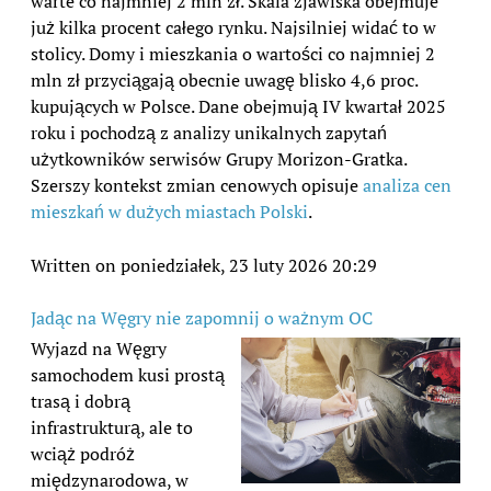
warte co najmniej 2 mln zł. Skala zjawiska obejmuje
już kilka procent całego rynku. Najsilniej widać to w
stolicy. Domy i mieszkania o wartości co najmniej 2
mln zł przyciągają obecnie uwagę blisko 4,6 proc.
kupujących w Polsce. Dane obejmują IV kwartał 2025
roku i pochodzą z analizy unikalnych zapytań
użytkowników serwisów Grupy Morizon-Gratka.
Szerszy kontekst zmian cenowych opisuje
analiza cen
mieszkań w dużych miastach Polski
.
Written on poniedziałek, 23 luty 2026 20:29
Jadąc na Węgry nie zapomnij o ważnym OC
Wyjazd na Węgry
samochodem kusi prostą
trasą i dobrą
infrastrukturą, ale to
wciąż podróż
międzynarodowa, w