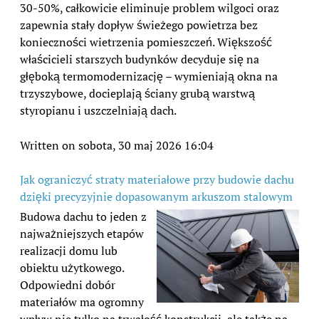
30-50%, całkowicie eliminuje problem wilgoci oraz
zapewnia stały dopływ świeżego powietrza bez
konieczności wietrzenia pomieszczeń. Większość
właścicieli starszych budynków decyduje się na
głęboką termomodernizację – wymieniają okna na
trzyszybowe, docieplają ściany grubą warstwą
styropianu i uszczelniają dach.
Written on sobota, 30 maj 2026 16:04
Jak ograniczyć straty materiałowe przy budowie dachu
dzięki precyzyjnie dopasowanym arkuszom stalowym
Budowa dachu to jeden z
najważniejszych etapów
realizacji domu lub
obiektu użytkowego.
Odpowiedni dobór
materiałów ma ogromny
wpływ nie tylko na trwałość konstrukcji, ale także na