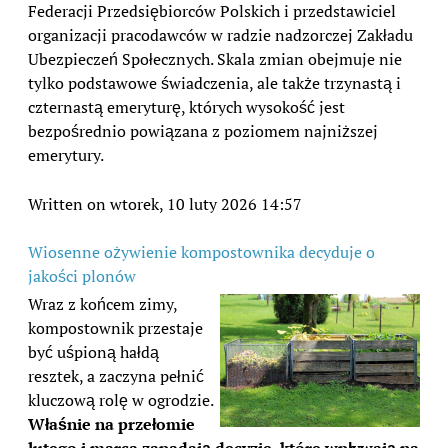
Federacji Przedsiębiorców Polskich i przedstawiciel
organizacji pracodawców w radzie nadzorczej Zakładu
Ubezpieczeń Społecznych. Skala zmian obejmuje nie
tylko podstawowe świadczenia, ale także trzynastą i
czternastą emeryturę, których wysokość jest
bezpośrednio powiązana z poziomem najniższej
emerytury.
Written on wtorek, 10 luty 2026 14:57
Wiosenne ożywienie kompostownika decyduje o
jakości plonów
Wraz z końcem zimy,
kompostownik przestaje
być uśpioną hałdą
resztek, a zaczyna pełnić
kluczową rolę w ogrodzie.
Właśnie na przełomie
lutego i marca zapadają decyzje, które wpływają na