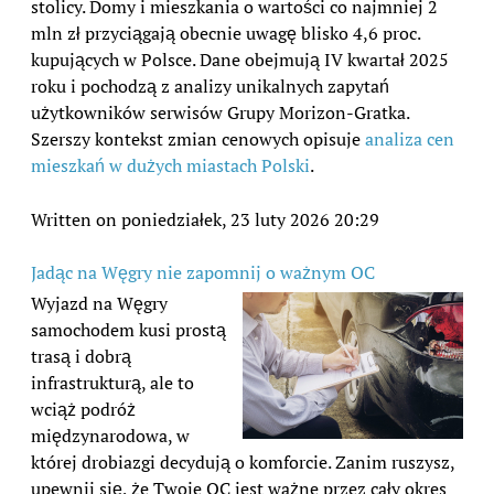
stolicy. Domy i mieszkania o wartości co najmniej 2
mln zł przyciągają obecnie uwagę blisko 4,6 proc.
kupujących w Polsce. Dane obejmują IV kwartał 2025
roku i pochodzą z analizy unikalnych zapytań
użytkowników serwisów Grupy Morizon-Gratka.
Szerszy kontekst zmian cenowych opisuje
analiza cen
mieszkań w dużych miastach Polski
.
Written on poniedziałek, 23 luty 2026 20:29
Jadąc na Węgry nie zapomnij o ważnym OC
Wyjazd na Węgry
samochodem kusi prostą
trasą i dobrą
infrastrukturą, ale to
wciąż podróż
międzynarodowa, w
której drobiazgi decydują o komforcie. Zanim ruszysz,
upewnij się, że Twoje OC jest ważne przez cały okres