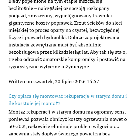
Błędy popełnione na tym etapie mszczą się
bezlitośnie – najczęściej oznaczają rozkopany
podjazd, zniszczony, wypielęgnowany trawnik i
gigantyczne koszty poprawek. Zrzut ścieków do sieci
miejskiej to proces oparty na czystej, bezwzględnej
fizyce i prawach hydrauliki. Dobrze zaprojektowana
instalacja zewnętrzna musi być absolutnie
bezobsługowa przez kilkadziesiąt lat. Aby tak się stało,
trzeba odrzucić amatorskie kompromisy i postawić na
rygorystyczne wytyczne inżynieryjne.
Written on czwartek, 30 lipiec 2026 15:57
Czy opłaca się montować rekuperację w starym domu i
ile kosztuje jej montaż?
Montaż rekuperacji w starym domu ma ogromny sens,
ponieważ pozwala obniżyć koszty ogrzewania nawet o
30-50%, całkowicie eliminuje problem wilgoci oraz
zapewnia stały dopływ świeżego powietrza bez