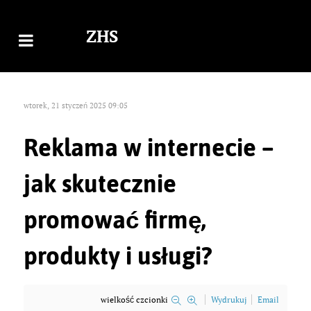
ZHS
wtorek, 21 styczeń 2025 09:05
Reklama w internecie –
jak skutecznie
promować firmę,
produkty i usługi?
wielkość czcionki
Wydrukuj
Email