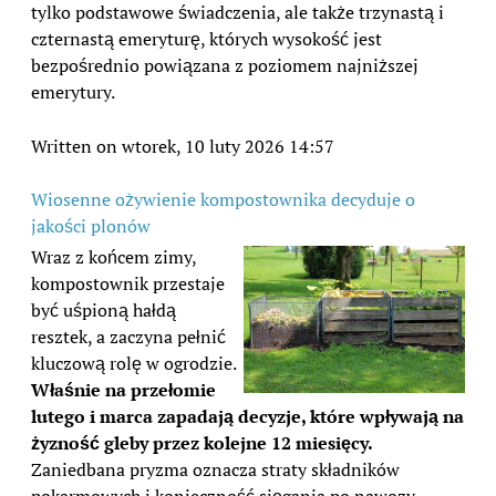
tylko podstawowe świadczenia, ale także trzynastą i
czternastą emeryturę, których wysokość jest
bezpośrednio powiązana z poziomem najniższej
emerytury.
Written on wtorek, 10 luty 2026 14:57
Wiosenne ożywienie kompostownika decyduje o
jakości plonów
Wraz z końcem zimy,
kompostownik przestaje
być uśpioną hałdą
resztek, a zaczyna pełnić
kluczową rolę w ogrodzie.
Właśnie na przełomie
lutego i marca zapadają decyzje, które wpływają na
żyzność gleby przez kolejne 12 miesięcy.
Zaniedbana pryzma oznacza straty składników
pokarmowych i konieczność sięgania po nawozy