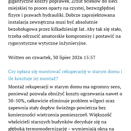
gigantyczne koszty poprawek. Zrzut ścieków do sieci
miejskiej to proces oparty na czystej, bezwzględnej
fizyce i prawach hydrauliki. Dobrze zaprojektowana
instalacja zewnętrzna musi być absolutnie
bezobsługowa przez kilkadziesiąt lat. Aby tak się stało,
trzeba odrzucić amatorskie kompromisy i postawić na
rygorystyczne wytyczne inżynieryjne.
Written on czwartek, 30 lipiec 2026 15:57
Czy opłaca się montować rekuperację w starym domu i
ile kosztuje jej montaż?
Montaż rekuperacji w starym domu ma ogromny sens,
ponieważ pozwala obniżyć koszty ogrzewania nawet o
30-50%, całkowicie eliminuje problem wilgoci oraz
zapewnia stały dopływ świeżego powietrza bez
konieczności wietrzenia pomieszczeń. Większość
właścicieli starszych budynków decyduje się na
głęboką termomodernizację – wymieniają okna na