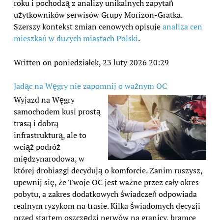
roku i pochodzą z analizy unikalnych zapytań
użytkowników serwisów Grupy Morizon-Gratka.
Szerszy kontekst zmian cenowych opisuje
analiza cen
mieszkań w dużych miastach Polski
.
Written on poniedziałek, 23 luty 2026 20:29
Jadąc na Węgry nie zapomnij o ważnym OC
Wyjazd na Węgry
samochodem kusi prostą
trasą i dobrą
infrastrukturą, ale to
wciąż podróż
międzynarodowa, w
której drobiazgi decydują o komforcie. Zanim ruszysz,
upewnij się, że Twoje OC jest ważne przez cały okres
pobytu, a zakres dodatkowych świadczeń odpowiada
realnym ryzykom na trasie. Kilka świadomych decyzji
przed startem oszczędzi nerwów na granicy, bramce