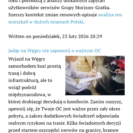
roku i pochodzą z analizy unikalnych zapytań
użytkowników serwisów Grupy Morizon-Gratka.
Szerszy kontekst zmian cenowych opisuje
analiza cen
mieszkań w dużych miastach Polski
.
Written on poniedziałek, 23 luty 2026 20:29
Jadąc na Węgry nie zapomnij o ważnym OC
Wyjazd na Węgry
samochodem kusi prostą
trasą i dobrą
infrastrukturą, ale to
wciąż podróż
międzynarodowa, w
której drobiazgi decydują o komforcie. Zanim ruszysz,
upewnij się, że Twoje OC jest ważne przez cały okres
pobytu, a zakres dodatkowych świadczeń odpowiada
realnym ryzykom na trasie. Kilka świadomych decyzji
przed startem oszczędzi nerwów na granicy, bramce