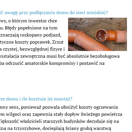
ić uwagę przy podłączaniu domu do sieci miejskiej?
owy, o którym inwestor chce
u. Błędy popełnione na tym
 oznaczają rozkopany podjazd,
tyczne koszty poprawek. Zrzut
a czystej, bezwzględnej fizyce i
instalacja zewnętrzna musi być absolutnie bezobsługowa
trzeba odrzucić amatorskie kompromisy i postawić na
ym domu i ile kosztuje jej montaż?
mny sens, ponieważ pozwala obniżyć koszty ogrzewania
em wilgoci oraz zapewnia stały dopływ świeżego powietrza
iększość właścicieli starszych budynków decyduje się na
na na trzyszybowe, docieplają ściany grubą warstwą