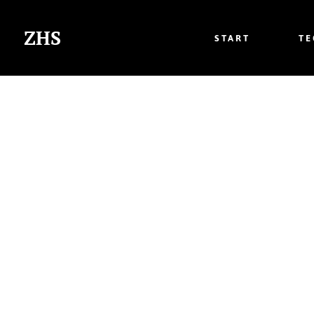
ZHS
START
T