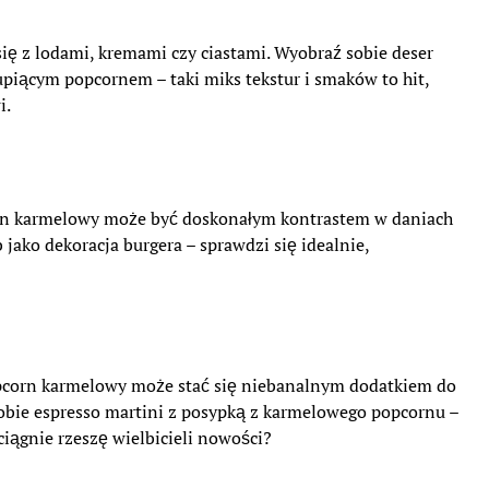
 z lodami, kremami czy ciastami. Wyobraź sobie deser
iącym popcornem – taki miks tekstur i smaków to hit,
i.
corn karmelowy może być doskonałym kontrastem w daniach
ako dekoracja burgera – sprawdzi się idealnie,
opcorn karmelowy może stać się niebanalnym dodatkiem do
sobie espresso martini z posypką z karmelowego popcornu –
ciągnie rzeszę wielbicieli nowości?