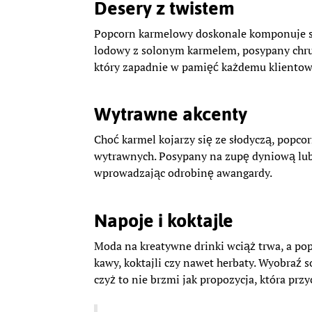
Desery z twistem
Popcorn karmelowy doskonale komponuje się
lodowy z solonym karmelem, posypany chrup
który zapadnie w pamięć każdemu klientow
Wytrawne akcenty
Choć karmel kojarzy się ze słodyczą, pop
wytrawnych. Posypany na zupę dyniową lub j
wprowadzając odrobinę awangardy.
Napoje i koktajle
Moda na kreatywne drinki wciąż trwa, a p
kawy, koktajli czy nawet herbaty. Wyobraź 
czyż to nie brzmi jak propozycja, która przy