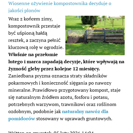
Wiosenne ożywienie kompostownika decyduje o
jakości plonów
Wraz z końcem zimy,
kompostownik przestaje
być uśpioną hałdą
resztek, a zaczyna pełnić
kluczową rolę w ogrodzie.
Właśnie na przełomie
lutego i marca zapadają decyzje, które wpływają na
żyzność gleby przez kolejne 12 miesięcy.
Zaniedbana pryzma oznacza straty składników
pokarmowych i konieczność sięgania po nawozy
mineralne. Prawidłowo przygotowany kompost, staje
się naturalnym źródłem azotu, fosforu i potasu,
potrzebnych warzywom, trawnikowi oraz roślinom
ozdobnym, podobnie jak
naturalny nawóz dla
pomidorów
stosowany w uprawach gruntowych.
Written on czwartek, 05 luty 2026 14:04