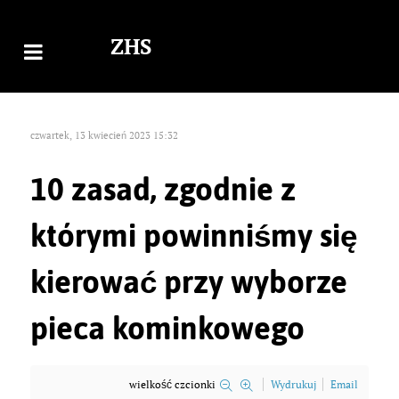
ZHS
czwartek, 13 kwiecień 2023 15:32
10 zasad, zgodnie z
którymi powinniśmy się
kierować przy wyborze
pieca kominkowego
wielkość czcionki
Wydrukuj
Email