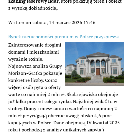
skaning laserowy lidar
, które pokazują teren i obiekt
z wysoką dokładnością.
Written on sobota, 14 marzec 2026 17:46
Rynek nieruchomości premium w Polsce przyspiesza
Zainteresowanie drogimi
domami i mieszkaniami
wyraźnie rośnie.
Najnowsza analiza Grupy
Morizon-Gratka pokazuje
konkretne liczby. Coraz
więcej osób pyta o oferty
warte co najmniej 2 mln zł. Skala zjawiska obejmuje
już kilka procent całego rynku. Najsilniej widać to w
stolicy. Domy i mieszkania o wartości co najmniej 2
mln zł przyciągają obecnie uwagę blisko 4,6 proc.
kupujących w Polsce. Dane obejmują IV kwartał 2025
roku i pochodzą z analizy unikalnych zapytań