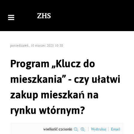
ZHS
poniedziałek, 10 marzec 2025 10:38
Program „Klucz do
mieszkania” - czy ułatwi
zakup mieszkań na
rynku wtórnym?
wielkość czcionki
Wydrukuj
Email