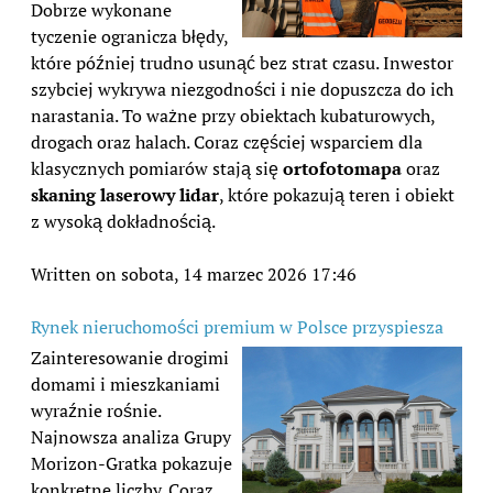
Dobrze wykonane
tyczenie ogranicza błędy,
które później trudno usunąć bez strat czasu. Inwestor
szybciej wykrywa niezgodności i nie dopuszcza do ich
narastania. To ważne przy obiektach kubaturowych,
drogach oraz halach. Coraz częściej wsparciem dla
klasycznych pomiarów stają się
ortofotomapa
oraz
skaning laserowy lidar
, które pokazują teren i obiekt
z wysoką dokładnością.
Written on sobota, 14 marzec 2026 17:46
Rynek nieruchomości premium w Polsce przyspiesza
Zainteresowanie drogimi
domami i mieszkaniami
wyraźnie rośnie.
Najnowsza analiza Grupy
Morizon-Gratka pokazuje
konkretne liczby. Coraz