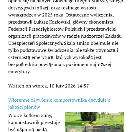
opiera się na danych Głównego Urzędu Statystycznego
dotyczących inflacji oraz realnego wzrostu
wynagrodzeń w 2025 roku. Ostateczne wyliczenia,
przedstawił Łukasz Kozłowski, główny ekonomista
Federacji Przedsiębiorców Polskich i przedstawiciel
organizacji pracodawców w radzie nadzorczej Zakładu
Ubezpieczeń Społecznych. Skala zmian obejmuje nie
tylko podstawowe świadczenia, ale także trzynastą i
czternastą emeryturę, których wysokość jest
bezpośrednio powiązana z poziomem najniższej
emerytury.
Written on wtorek, 10 luty 2026 14:57
Wiosenne ożywienie kompostownika decyduje o
jakości plonów
Wraz z końcem zimy,
kompostownik przestaje
być uśpioną hałdą