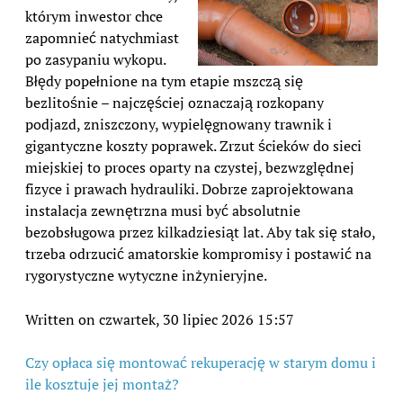
którym inwestor chce
zapomnieć natychmiast
po zasypaniu wykopu.
Błędy popełnione na tym etapie mszczą się
bezlitośnie – najczęściej oznaczają rozkopany
podjazd, zniszczony, wypielęgnowany trawnik i
gigantyczne koszty poprawek. Zrzut ścieków do sieci
miejskiej to proces oparty na czystej, bezwzględnej
fizyce i prawach hydrauliki. Dobrze zaprojektowana
instalacja zewnętrzna musi być absolutnie
bezobsługowa przez kilkadziesiąt lat. Aby tak się stało,
trzeba odrzucić amatorskie kompromisy i postawić na
rygorystyczne wytyczne inżynieryjne.
Written on czwartek, 30 lipiec 2026 15:57
Czy opłaca się montować rekuperację w starym domu i
ile kosztuje jej montaż?