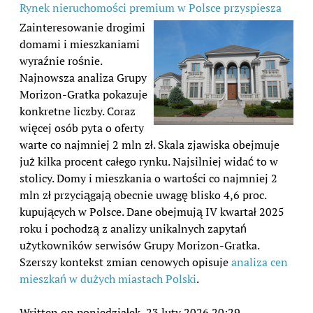
Rynek nieruchomości premium w Polsce przyspiesza
Zainteresowanie drogimi
domami i mieszkaniami
wyraźnie rośnie.
Najnowsza analiza Grupy
Morizon-Gratka pokazuje
konkretne liczby. Coraz
więcej osób pyta o oferty
warte co najmniej 2 mln zł. Skala zjawiska obejmuje
już kilka procent całego rynku. Najsilniej widać to w
stolicy. Domy i mieszkania o wartości co najmniej 2
mln zł przyciągają obecnie uwagę blisko 4,6 proc.
kupujących w Polsce. Dane obejmują IV kwartał 2025
roku i pochodzą z analizy unikalnych zapytań
użytkowników serwisów Grupy Morizon-Gratka.
Szerszy kontekst zmian cenowych opisuje
analiza cen
mieszkań w dużych miastach Polski
.
Written on poniedziałek, 23 luty 2026 20:29