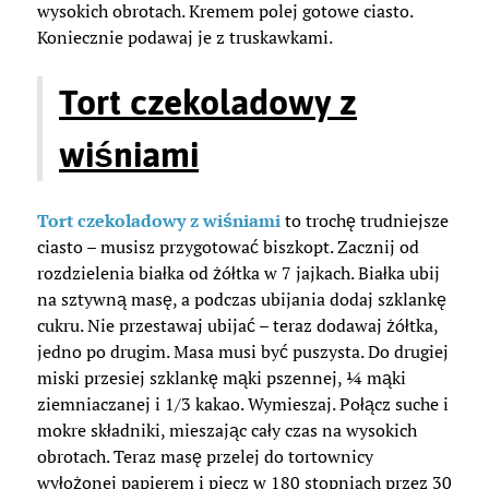
wysokich obrotach. Kremem polej gotowe ciasto.
Koniecznie podawaj je z truskawkami.
Tort czekoladowy z
wiśniami
Tort czekoladowy z wiśniami
to trochę trudniejsze
ciasto – musisz przygotować biszkopt. Zacznij od
rozdzielenia białka od żółtka w 7 jajkach. Białka ubij
na sztywną masę, a podczas ubijania dodaj szklankę
cukru. Nie przestawaj ubijać – teraz dodawaj żółtka,
jedno po drugim. Masa musi być puszysta. Do drugiej
miski przesiej szklankę mąki pszennej, ¼ mąki
ziemniaczanej i 1/3 kakao. Wymieszaj. Połącz suche i
mokre składniki, mieszając cały czas na wysokich
obrotach. Teraz masę przelej do tortownicy
wyłożonej papierem i piecz w 180 stopniach przez 30