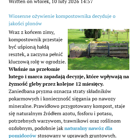
Written on wtorek, 10 luty 2026 14:57
Wiosenne ożywienie kompostownika decyduje o
jakości plonów
Wraz z końcem zimy,
kompostownik przestaje
być uśpioną hałdą
resztek, a zaczyna pełnić
kluczową rolę w ogrodzie.
Właśnie na przełomie
lutego i marca zapadają decyzje, które wpływają na
żyzność gleby przez kolejne 12 miesięcy.
Zaniedbana pryzma oznacza straty składników
pokarmowych i konieczność sięgania po nawozy
mineralne. Prawidłowo przygotowany kompost, staje
się naturalnym źródłem azotu, fosforu i potasu,
potrzebnych warzywom, trawnikowi oraz roślinom
ozdobnym, podobnie jak
naturalny nawóz dla
pomidorów
stosowany w uprawach gruntowych.